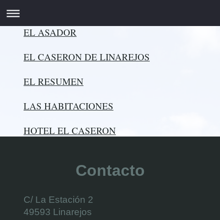
EL ASADOR
EL CASERON DE LINAREJOS
EL RESUMEN
LAS HABITACIONES
HOTEL EL CASERON
Contacto
C/ La Estación 2
49593
Linarejos